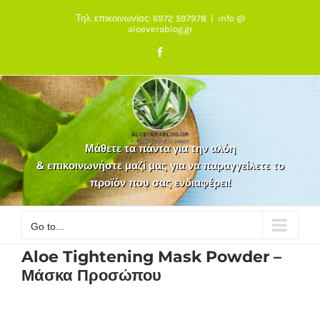
Skip
Τηλ. επικοινωνίας: 6972 597978
|
info @
to
aloeverablog.gr
content
Facebook
Μάθετε τα πάντα για την αλόη
& επικοινωνήστε μαζί μας για να παραγγείλετε το
προϊόν που σας ενδιαφέρει!
Go to...
Aloe Tightening Mask Powder –
Μάσκα Προσώπου