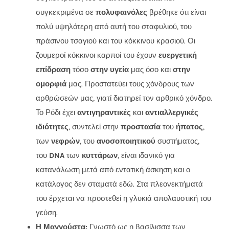
συγκεκριμένα σε
πολυφαινόλες
βρέθηκε ότι είναι
πολύ υψηλότερη από αυτή του σταφυλιού, του
πράσινου τσαγιού και του κόκκινου κρασιού. Οι
ζουμεροί κόκκινοι καρποί του έχουν
ευεργετική
επίδραση
τόσο
στην υγεία
μας όσο και
στην
ομορφιά
μας. Προστατεύει τους χόνδρους των
αρθρώσεών μας, γιατί διατηρεί τον αρθρικό χόνδρο.
Το Ρόδι έχει
αντιγηραντικές
και
αντιαλλεργικές
ιδιότητες
, συντελεί στην
προστασία
του
ήπατος
,
των
νεφρών
, του
ανοσοποιητικού
συστήματος,
του
DNA
των
κυττάρων
, είναι ιδανικό για
κατανάλωση μετά από εντατική άσκηση και ο
κατάλογος δεν σταματά εδώ. Στα πλεονεκτήματά
του έρχεται να προστεθεί η γλυκιά απολαυστική του
γεύση.
Η Μαγγούστα:
Γνωστό ως η βασίλισσα των