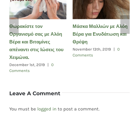
η
Η Καλύτερη Super Food
Προβιοτικά ή Πρεβιοτικά;
Θ
Τροφή με Αλόη Βέρα σε
Είναι το ίδιο ή υπάρχει
Ο
μορφή Πράσινου
διαφορά μεταξύ τους;
Β
Smoothie.
α
December 7th, 2019
|
0
Comments
Χ
December 18th, 2019
|
0
Comments
D
C
Leave A Comment
You must be
logged in
to post a comment.