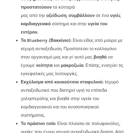
προστατεύουν
τα κύτταρά
μας από την
οξείδωση
,
συμβάλλουν
σε ένα
υγιές
καρδιαγγειακό
σύστημα και στην
υγεία του
εντέρου
.
Τα Blueberry (Βακκίνιο):
Είναι είδος από μούρα με
ισχυρή αντιοξείδωση. Προστατεύει το κολλαγόνο
στον οργανισμό μας και γι’ αυτό μας
βοηθά
να
έχουμε
νεότητα
και
μακροζωία
. Επίσης, ενισχύει τις
εγκεφαλικές μας λειτουργίες.
Εκχύλισμα από κουκούτσια σταφυλιού:
Ισχυρό
αντιοξειδωτικό που διατηρεί υγιή τα επίπεδα
χοληστερόλης και βοηθά στην υγεία του
καρδιαγγειακού και του ανοσοποιητικού
συστήματος.
Το πράσινο τσάι:
Είναι πλούσιο σε πολυφαινόλες,
ουσίες που έχουν ισχυρή αντιοξειδωτική δράση. Από