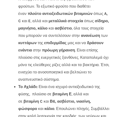
φρούτων. Το εξωτικό φρούτο που διαθέτει
έναν
πλούτο αντιοξειδωτικών βιταμινών
όπως
A,
C
και
E
, αλλά και
μεταλλικά στοιχεία
όπως
σίδηρο,
μαγνήσιο, κάλιο
και
ασβέστιο
, όλα τους στοιχεία
που μπορούν να συντελέσουν στην
ανανέωση
των
κυττάρων
της
επιδερμίδας
μας και να
δράσουν
ενάντια
στην
πρόωρη γήρανση
. Είναι επίσης
πλούσιο στις ευεργετικές ξανθόνες. Καταπολεμά όχι
μόνο τις ελεύθερες ρίζες αλλά και τα βακτήρια. Έτσι,
ενισχύει το ανοσοποιητικό και βελτιώνει το
αναπνευστικό σύστημα.
Το Αχλάδι:
Είναι ένα ισχυρό αντιοξειδωτικό της
φύσης, πλούσιο σε
βιταμίνη Ε
, αλλά και
σε
βιταμίνη C
και
Β6, ασβέστιο, νιασίνη,
φώσφορο
και
κάλιο
. Επουλώνει πληγές. Συμβάλλει
στην καλή λειτουργία της καρδιάς, των νεύρων και