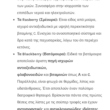
των μυών. Συνεισφέρει στην ισορροπία των
επιπέδων νερού και ηλεκτρολυτών.
Τα Rasberry (Σμέουρα):
Είναι είδος από μούρα,
ισχυρό αντιοξειδωτικό με υψηλή περιεκτικότητα
βιταμίνης C. Ενισχύει το ανοσοποιητικό σύστημα και
δρα κατά της παχυσαρκίας, λόγω του ότι περιέχει
κετόνες.
Τα Blackberry (Βατόμουρα):
Ειδικά τα βατόμουρα
αποτελούν άριστη
πηγή ισχυρών
αντιοξειδωτικών,
φλαβονοειδών
και
βιταμινών
όπως
Α
και
C
.
Παράλληλα, είναι φτωχά σε θερμίδες, λίπος και
υδατάνθρακες. Έτσι αποτελούν έναν πολύτιμο
διατροφικό θησαυρό. Βρίσκονται πάντα στις πρώτες
θέσεις στις λίστες με τις σούπερ τροφές και έχουν
αντιγηραντικές
και
αντιφλεγμονώδεις ιδιότητες
,